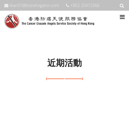
lilian01@biznetvigator.com
+852 25412366
近期活動