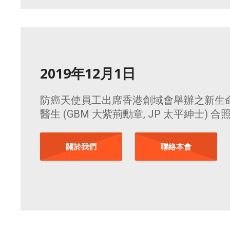
2019年12月1日
防癌天使員工出席香港創域會舉辦之新生
醫生 (GBM 大紫荊勳章, JP 太平紳士) 合
關於我們
聯絡本會