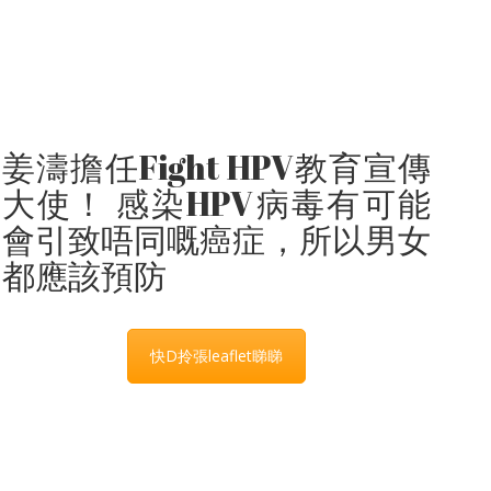
姜濤擔任Fight HPV教育宣傳
大使！ 感染HPV病毒有可能
會引致唔同嘅癌症，所以男女
都應該預防
快D拎張leaflet睇睇