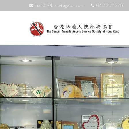
lilian01@biznetvigator.com
+852 25412366