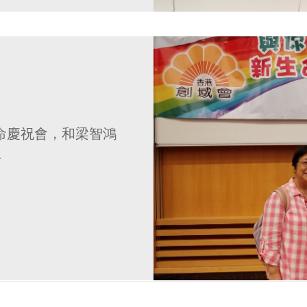
命慶祝會，和梁智鴻
照