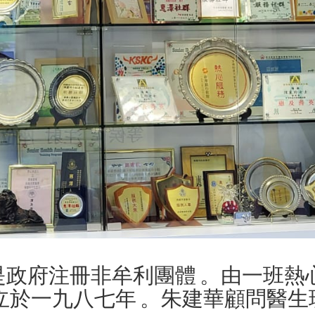
政府注冊非牟利團體 。由一班熱
立於一九八七年 。朱建華顧問醫